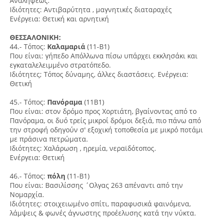
Αναλήψεως.
Ιδιότητες: Αντιβαρύτητα , μαγνητικές διαταραχές
Ενέργεια: Θετική και αρνητική
ΘΕΣΣΑΛΟΝΙΚΗ:
44.- Τόπος:
Καλαμαριά
(11-Β1)
Που είναι: γήπεδο Απόλλωνα πίσω υπάρχει εκκλησάκι και
εγκαταλελειμμένο στρατόπεδο.
Ιδιότητες; Τόπος δύναμης, άλλες διαστάσεις. Ενέργεια:
Θετική
45.- Τόπος:
Πανόραμα
(11Β1)
Που είναι: στον δρόμο προς Χορτιάτη, βγαίνοντας από το
Πανόραμα, οι δυό τρείς μικροί δρόμοι δεξιά, πιο πάνω από
την στροφή οδηγούν σ' εξοχική τοποθεσία με μικρό ποτάμι
με πράσινα πετρώματα.
Ιδιότητες: Χαλάρωση , ηρεμία, νεραϊδότοπος.
Ενέργεια: Θετική
46.- Τόπος:
πόλη
(11-Β1)
Που είναι: Βασιλίσσης ΄Ολγας 263 απέναντι από την
Νομαρχία.
Ιδιότητες: στοιχειωμένο σπίτι, παραφυσικά φαινόμενα,
λάμψεις & φωνές άγνωστης προέελυσης κατά την νύκτα.