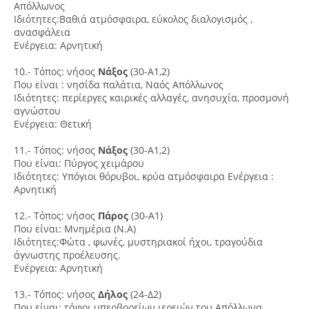
Απόλλωνος
Ιδιότητες:Βαθιά ατμόσφαιρα, εύκολος διαλογισμός ,
ανασφάλεια
Ενέργεια: Αρνητική
10.- Τόπος: νήσος
Νάξος
(30-Α1,2)
Που είναι : νησίδα παλάτια, Ναός Απόλλωνος
Ιδιότητες: περίεργες καιρικές αλλαγές, ανησυχία, προσμονή
αγνώστου
Ενέργεια: Θετική
11.- Τόπος: νήσος
Νάξος
(30-Α1,2)
Που είναι: Πύργος χειμάρου
Ιδιότητες: Υπόγιοι θόρυβοι, κρύα ατμόσφαιρα Ενέργεια :
Αρνητική
12.- Τόπος: νήσος
Πάρος
(30-Α1)
Που είναι: Μνημέρια (Ν.Α)
Ιδιότητες:Φώτα , φωνές, μυστηριακοί ήχοι, τραγούδια
άγνωστης προέλευσης.
Ενέργεια: Αρνητική
13.- Τόπος: νήσος
Δήλος
(24-Δ2)
Που είναι: τάφοι υπερβορείων ιερειών του Απόλλωνα,