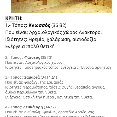
ΚΡΗΤΗ
:
1.- Τόπος:
Κνωσσός
(36 Β2)
Που είναι: Αρχαιολογικός χώρος Ανάκτορο.
Ιδιότητες: Ηρεμία, χαλάρωση, αισιοδοξία
Ενέργεια :πολύ θετική
2.- Τόπος :
Φαιστός
(35 Γ3)
Που είναι : Αρχαιολογικός χώρος
Ιδιότητες : μυστηριακός τόπος. Ενέργεια : ΄Εντονα αρνητική
3.- Τόπος :
Σαμαριά
(34 Γ1,Δ1)
Που είναι: φαράγγι της Σαμαριάς
Ιδιότητες:Νεραϊδότοπος, τάσεις φυγής, θεραπεία άγχους,
άβολο περιβάλλον την νύκτα.
Ενέργεια: Θετική την ημέρα , αρνητική την νύκτα.
4.- Τόπος:
Λευκά όρη
(34-Δ2)
Που είναι: ανώπολη Σφακίων, οροπέδιο Αράδαινας.
Ιδιότητες; στην ευρύτερη περιοχή υπάρχουν διάσπαρτοι