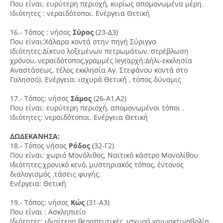
Που είναι: ευρύτερη περιοχή, κυρίως απομονωμένα μέρη.
Ιδιότητες : νεραϊδότοποι. Ενέργεια Θετική
16.- Τόπος : νήσος
Σύρος
(23-Δ3)
Που είναι:Χάλαρα κοντά στην πηγή Σύριγγα
Ιδιότητες:Δίκτυο λοξεμένων πετρωμάτων, στρέβλωση
χρόνου, νεραϊδότοπος,γραμμές ley(αρχή:Δήλι-εκκλησία
Αναστάσεως, τέλος εκκλησία Αγ. Στεφάνου κοντά στο
Γαλησσό). Ενέργεια: ισχυρά Θετική , τόπος δύναμις
17.- Τόπος: νήσος
Σάμος
(26-Α1,Α2)
Που είναι: ευρύτερη περιοχή, απομονωμένοι τόποι .
Ιδιότητες: νεραϊδότοποι. Ενέργεια Θετική
ΔΩΔΕΚΑΝΗΣΑ:
18.- Τόπος νήσος
Ρόδος
(32-Γ2)
Που είναι: χωριό Μονόλιθος, Ναϊτικό κάστρο Μονολίθου
Ιδιότητες:χρονικό κενό, μυστηριακός τόπος, έντονος
διαλογισμός ,τάσεις φυγής.
Ενέργεια: Θετική
19.- Τόπος: νήσος
Κώς
(31-Α3)
Που είναι : Ασκληπιείο
Ιδιότητες: ιδιαίτερα θεραπευτικές, ισχυρή γαιωακτινοβολία.