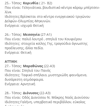
25.- Τόπος:
Κορινθία
( 21- Β2)
Που είναι: Γεληνιάτικα, βουδιστικό κέντρο κάραμ μπέρτσεν-
λίνκ.
Ιδιότητες:Βρίσκεται στο κέντρο ενεργειακού τριγώνου
Δελφών-Ολυμπίας-Μηκυνών.
Ενέργεια: ισχυρά Θετική
26.- Τόπος:
Μεσσηνία
(27-Α1)
Που είναι: παλιό λουτρό , σπηλιά του Κουφιέρου
Ιδιότητες: στοιχεία κοίλης Γης, τραγούδια άγνωστης
προέλευσης, άλλα πεδία.
Ενέργεια: Θετική
ΑΤΤΙΚΗ
:
27.- Τόπος:
Μαραθώνας
(22-Α3)
Που είναι: Σπηλιά του Πανός
Ιδιότητες: Ταφικό σπήλαιο, μυστηριώδη φαινόμενα,
δυσάρεστη ατμόσφαιρα.
Ενέργεια: Αρνητική
28.- Τόπος:
Διόνυσος
(22-Α3)
Που είναι: Οδός Διονύσου Ν. Μάκρης Ναός Διονύσου
Ιδιότητες:Γαλήνη, υπερβατικό περιβάλλον, εύκολος