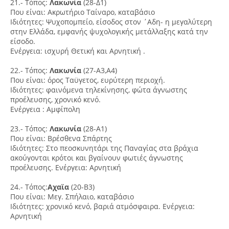
21.- Τόπος:
Λακωνία
(28-Δ1)
Που είναι: Ακρωτήριο Ταίναρο, καταβάσιο
Ιδιότητες: Ψυχοπομπείο, είσοδος στον ΄Αδη- η μεγαλύτερη
στην Ελλάδα, εμφανής ψυχολογικής μετάλλαξης κατά την
είσοδο.
Ενέργεια: ισχυρή Θετική και Αρνητική .
22.- Τόπος:
Λακωνία
(27-Α3,Α4)
Που είναι: όρος Ταϋγετος, ευρύτερη περιοχή.
Ιδιότητες: φαινόμενα τηλεκίνησης, φώτα άγνωστης
προέλευσης, χρονικό κενό.
Ενέργεια : Αμφίπολη
23.- Τόπος:
Λακωνία
(28-Α1)
Που είναι: Βρέσθενα Σπάρτης
Ιδιότητες: Στο πεοσκυνητάρι της Παναγίας στα βράχια
ακούγονται κρότοι και βγαίνουν φωτιές άγνωστης
προέλευσης. Ενέργεια: Αρνητική
24.- Τόπος:
Αχαϊα
(20-Β3)
Που είναι: Μεγ. Σπήλαιο, καταβάσιο
Ιδιότητες: χρονικό κενό, βαριά ατμόσφαιρα. Ενέργεια:
Αρνητική