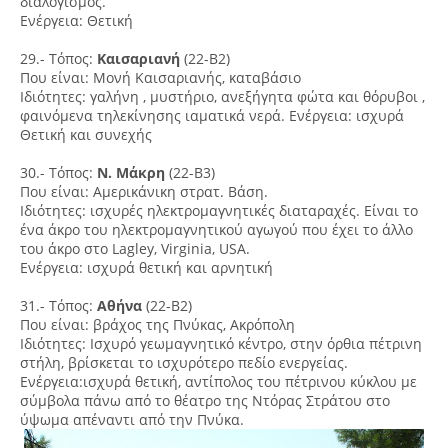
διαλογισμός.
Ενέργεια: Θετική
29.- Τόπος:
Καισαριανή
(22-Β2)
Που είναι: Μονή Καισαριανής, καταβάσιο
Ιδιότητες: γαλήνη , μυστήριο, ανεξήγητα φώτα και θόρυβοι ,
φαινόμενα τηλεκίνησης ιαματικά νερά. Ενέργεια: ισχυρά
Θετική και συνεχής
30.- Τόπος:
Ν. Μάκρη
(22-Β3)
Που είναι: Αμερικάνικη στρατ. Βάση.
Ιδιότητες: ισχυρές ηλεκτρομαγνητικές διαταραχές. Είναι το
ένα άκρο του ηλεκτρομαγνητικού αγωγού που έχει το άλλο
του άκρο στο Lagley, Virginia, USA.
Ενέργεια: ισχυρά θετική και αρνητική
31.- Τόπος:
Αθήνα
(22-Β2)
Που είναι: βράχος της Πνύκας, Ακρόπολη
Ιδιότητες: Ισχυρό γεωμαγνητικό κέντρο, στην όρθια πέτρινη
στήλη, βρίσκεται το ισχυρότερο πεδίο ενεργείας.
Ενέργεια:ισχυρά θετική, αντίπολος του πέτρινου κύκλου με
σύμβολα πάνω από το θέατρο της Ντόρας Στράτου στο
ύψωμα απέναντι από την Πνύκα.