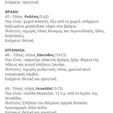
Ενέργεια : Αρνητική
ΘΡΑΚΗ:
47.- Τόπος:
Ροδόπη
(5-Δ2)
Που είναι: χωριό Ασκητές, έξω από το χωριό, υπάρχουν
λαξευμένοι μεγαλιθικοι τάφοι στα βράχια.
Ιδιότητες: Ισχυρός τόπος δύναμης και περισυλλογής, άλλες
διαστάσεις.
Ενέργεια: Θετική
ΕΠΤΑΝΗΣΑ:
48. - Τόπος: νήσος
Ζάκυνθος
(19-Γ2)
Που είναι : ακρωτήρι κόκκινος βράχος 2χλμ. Βόρεια της
πόλεως και κυανό σπήλαιο, Σκινάρι.
Ιδιότητες: Ισχυρός γωδαιτικός τόπος, χρονικό κενό,
ενεργειακός κόμβος.
Ενέργεια: Θετική και αρνητική
49.- Τόπος: νήσος
Λευκάδα
(13-Γ2)
Που είναι: νησίδα Μεγανήσι, 12 ν.μ. από το λιμάνι της
Λευκάδας.
Ιδιότητες: Σπήλαιο του δαίμονα, αρχικά δύσκολη
προσαρμογή, άλλα πεδία.
Ενέργεια: Θετική και αρνητική