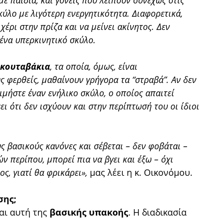
με παιδιά, και γονείς που λείπουν συνεχώς στις
κύλο με λιγότερη ενεργητικότητα. Διαφορετικά,
χέρι στην πρίζα και να μείνει ακίνητος. Δεν
ένα υπερκινητικό σκύλο.
κουταβάκια
, τα οποία, όμως, είναι
υς φερθείς, μαθαίνουν γρήγορα τα “στραβά”. Αν δεν
ιμήστε έναν ενήλικο σκύλο, ο οποίος απαιτεί
ι ότι δεν ισχύουν και στην περίπτωσή του οι ίδιοι
ς βασικούς κανόνες και σέβεται – δεν φοβάται –
ών περίπου, μπορεί πια να βγει και έξω – όχι
ς, γιατί θα φρικάρει»,
μας λέει η κ. Οικονόμου.
σης;
ναι αυτή της
βασικής υπακοής
. Η διαδικασία