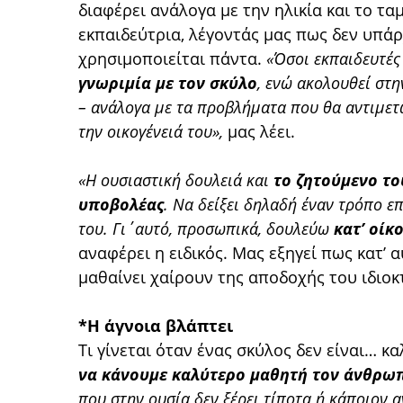
διαφέρει ανάλογα με την ηλικία και το τ
εκπαιδεύτρια, λέγοντάς μας πως δεν υπά
χρησιμοποιείται πάντα.
«Όσοι εκπαιδευτές
γνωριμία με τον σκύλο
, ενώ ακολουθεί στη
– ανάλογα με τα προβλήματα που θα αντιμετω
την οικογένειά του»,
μας λέει.
«Η ουσιαστική δουλειά και
το ζητούμενο το
υποβολέας
. Να δείξει δηλαδή έναν τρόπο ε
του. Γι΄αυτό, προσωπικά, δουλεύω
κατ’ οίκ
αναφέρει η ειδικός. Μας εξηγεί πως κατ’ 
μαθαίνει χαίρουν της αποδοχής του ιδιοκ
*Η άγνοια βλάπτει
Τι γίνεται όταν ένας σκύλος δεν είναι… κ
να κάνουμε καλύτερο μαθητή τον άνθρω
που στην ουσία δεν ξέρει τίποτα ή κάποιον 