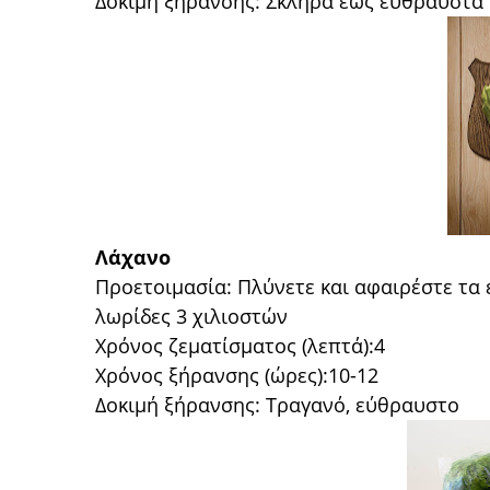
Δοκιμή ξήρανσης: Σκληρά έως εύθραυστα
Λάχανο
Προετοιμασία: Πλύνετε και αφαιρέστε τα 
λωρίδες 3 χιλιοστών
Χρόνος ζεματίσματος (λεπτά):4
Χρόνος ξήρανσης (ώρες):10-12
Δοκιμή ξήρανσης: Τραγανό, εύθραυστο