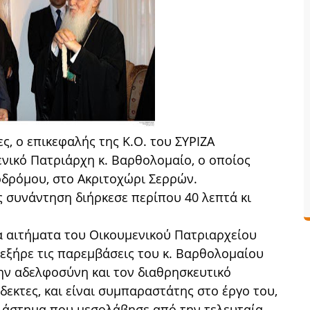
ες, ο επικεφαλής της Κ.Ο. του ΣΥΡΙΖΑ
ενικό Πατριάρχη κ. Βαρθολομαίο, ο οποίος
οδρόμου, στο Ακριτοχώρι Σερρών.
ς συνάντηση διήρκεσε περίπου 40 λεπτά κι
τα αιτήματα του Οικουμενικού Πατριαρχείου
 εξήρε τις παρεμβάσεις του κ. Βαρθολομαίου
 την αδελφοσύνη και τον διαθρησκευτικό
δεκτες, και είναι συμπαραστάτης στο έργο του,
διάστημα που μεσολάβησε από την τελευταία