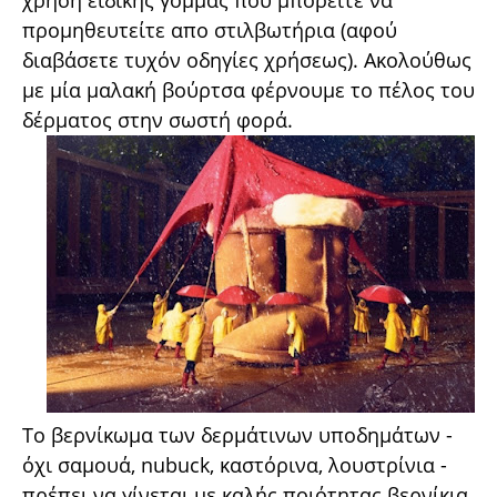
χρήση ειδικής γόμμας που μπορείτε να
προμηθευτείτε απο στιλβωτήρια (αφού
διαβάσετε τυχόν οδηγίες χρήσεως). Ακολούθως
με μία μαλακή βούρτσα φέρνουμε το πέλος του
δέρματος στην σωστή φορά.
Το βερνίκωμα των δερμάτινων υποδημάτων -
όχι σαμουά, nubuck, καστόρινα, λουστρίνια -
πρέπει να γίνεται με καλής ποιότητας βερνίκια