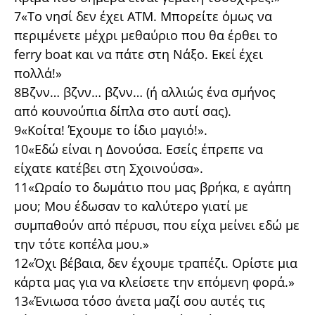
7«Το νησί δεν έχει ΑΤΜ. Μπορείτε όμως να
περιμένετε μέχρι μεθαύριο που θα έρθει το
ferry boat και να πάτε στη Νάξο. Εκεί έχει
πολλά!»
8Βζνν… βζνν… βζνν… (ή αλλιώς ένα σμήνος
από κουνούπια δίπλα στο αυτί σας).
9«Κοίτα! Έχουμε το ίδιο μαγιό!».
10«Εδώ είναι η Δονούσα. Εσείς έπρεπε να
είχατε κατέβει στη Σχοινούσα».
11«Ωραίο το δωμάτιο που μας βρήκα, ε αγάπη
μου; Μου έδωσαν το καλύτερο γιατί με
συμπαθούν από πέρυσι, που είχα μείνει εδώ με
την τότε κοπέλα μου.»
12«Όχι βέβαια, δεν έχουμε τραπέζι. Ορίστε μια
κάρτα μας για να κλείσετε την επόμενη φορά.»
13«Ένιωσα τόσο άνετα μαζί σου αυτές τις