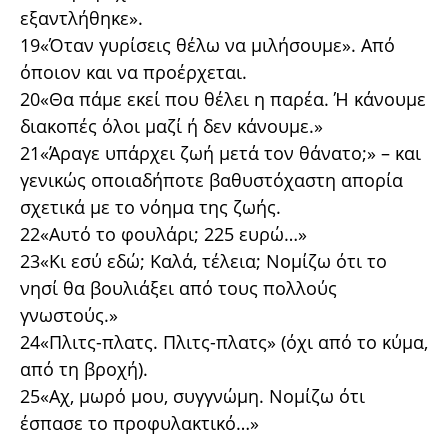
εξαντλήθηκε».
19«Όταν γυρίσεις θέλω να μιλήσουμε». Από
όποιον και να προέρχεται.
20«Θα πάμε εκεί που θέλει η παρέα. Ή κάνουμε
διακοπές όλοι μαζί ή δεν κάνουμε.»
21«Άραγε υπάρχει ζωή μετά τον θάνατο;» – και
γενικώς οποιαδήποτε βαθυστόχαστη απορία
σχετικά με το νόημα της ζωής.
22«Αυτό το φουλάρι; 225 ευρώ…»
23«Κι εσύ εδώ; Καλά, τέλεια; Νομίζω ότι το
νησί θα βουλιάξει από τους πολλούς
γνωστούς.»
24«Πλιτς-πλατς. Πλιτς-πλατς» (όχι από το κύμα,
από τη βροχή).
25«Αχ, μωρό μου, συγγνώμη. Νομίζω ότι
έσπασε το προφυλακτικό…»