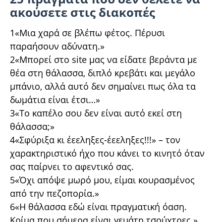
ακούσετε στις διακοπές
1«Μια χαρά σε βλέπω φέτος. Πέρυσι
παραήσουν αδύνατη.»
2«Μπορεί στο site μας να είδατε βεράντα με
θέα στη θάλασσα, διπλό κρεβάτι και μεγάλο
μπάνιο, αλλά αυτό δεν σημαίνει πως όλα τα
δωμάτια είναι έτσι…»
3«Το καπέλο σου δεν είναι αυτό εκεί στη
θάλασσα;»
4«Σφύριξα κι έεεληξες-έεεληξες!!!» – τον
χαρακτηριστικό ήχο που κάνει το κινητό όταν
σας παίρνει το αφεντικό σας.
5«Όχι απόψε μωρό μου, είμαι κουρασμένος
από την πεζοπορία.»
6«Η θάλασσα εδώ είναι πραγματική όαση.
Κρίμα που σήμερα είναι γεμάτη τσούχτρες.»