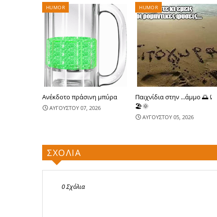
HUMOR
HUMOR
Ανέκδοτο πράσινη μπύρα
Παιχνίδια στην ...άμμο 🌅⤹
🏖🌞
ΑΥΓΟΥΣΤΟΥ 07, 2026
ΑΥΓΟΥΣΤΟΥ 05, 2026
ΣΧΟΛΙΑ
0 Σχόλια