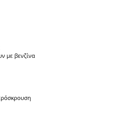
ς
υν με βενζίνα
 πρόσκρουση