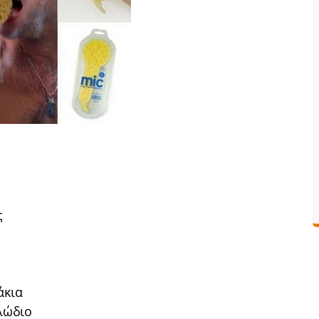
ς
άκια
λώδιο