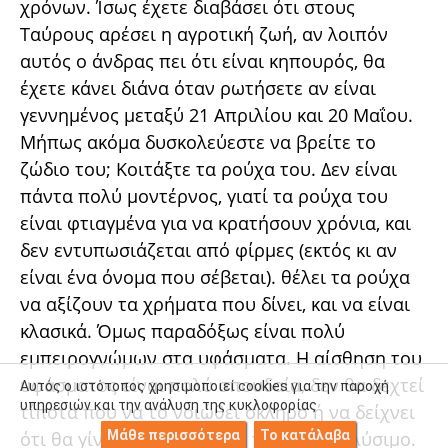
χρόνων. Ίσως έχετε διαβάσει ότι στους
Ταύρους αρέσει η αγροτική ζωή, αν λοιπόν
αυτός ο άνδρας πει ότι είναι κηπουρός, θα
έχετε κάνει διάνα όταν ρωτήσετε αν είναι
γεννημένος μεταξύ 21 Απριλίου και 20 Μαΐου.
Μήπως ακόμα δυσκολεύεστε να βρείτε το
ζώδιο του; Κοιτάξτε τα ρούχα του. Δεν είναι
πάντα πολύ μοντέρνος, γιατί τα ρούχα του
είναι φτιαγμένα για να κρατήσουν χρόνια, και
δεν εντυπωσιάζεται από φίρμες (εκτός κι αν
είναι ένα όνομα που σέβεται). θέλει τα ρούχα
να αξίζουν τα χρήματα που δίνει, και να είναι
κλασικά. Όμως παραδόξως είναι πολύ
εμπειρογνώμων στα υφάσματα. Η αίσθηση του
υφάσματος είναι πολύ σπουδαία, δεν θα δεχτεί
Αυτός ο ιστότοπος χρησιμοποιεί cookies για την παροχή
υπηρεσιών και την ανάλυση της κυκλοφορίας
τίποτα που να το νοιώθει σκληρό ή να δείχνει
ότι θα γίνει κομμάτια μετά το πρώτο πλύσιμο.
Μάθε περισσότερα
Το κατάλαβα