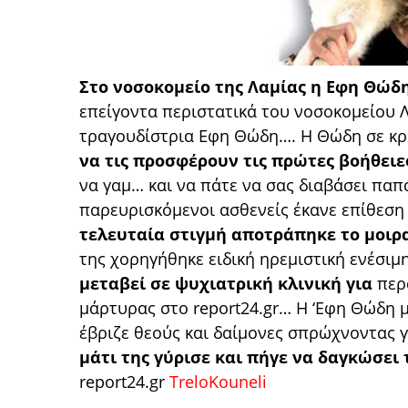
Στο νοσοκομείο της Λαμίας η Εφη Θώδ
επείγοντα περιστατικά του νοσοκομείου 
τραγουδίστρια Εφη Θώδη…. Η Θώδη σε κρί
να τις προσφέρουν τις πρώτες βοήθει
να γαμ… και να πάτε να σας διαβάσει πα
παρευρισκόμενοι ασθενείς έκανε επίθεση 
τελευταία στιγμή αποτράπηκε το μοι
της χορηγήθηκε ειδική ηρεμιστική ενέσιμ
μεταβεί σε ψυχιατρική κλινική για
περ
μάρτυρας στο report24.gr… Η ‘Εφη Θώδη 
έβριζε θεούς και δαίμονες σπρώχνοντας 
μάτι της γύρισε και πήγε να δαγκώσει 
report24.gr
TreloKouneli