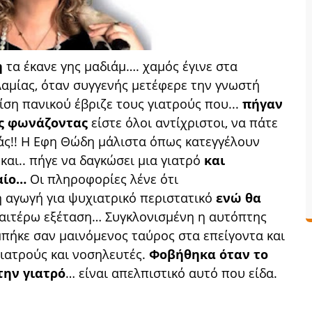
η
τα έκανε γης μαδιάμ…. χαμός έγινε στα
Λαμίας, όταν συγγενής μετέφερε την γνωστή
ση πανικού έβριζε τους γιατρούς που...
πήγαν
ες φωνάζοντας
είστε όλοι αντίχριστοι, να πάτε
πάς!! Η Εφη Θώδη μάλιστα όπως κατεγγέλουν
και..
πήγε να δαγκώσει μια γιατρό
και
ραίο…
Οι πληροφορίες λένε ότι
η αγωγή για ψυχιατρικό περιστατικό
ενώ θα
αιτέρω εξέταση… Συγκλονισμένη η αυτόπτης
μπήκε σαν μαινόμενος ταύρος στα επείγοντα και
γιατρούς και νοσηλευτές.
Φοβήθηκα όταν το
την γιατρό
… είναι απελπιστικό αυτό που είδα.