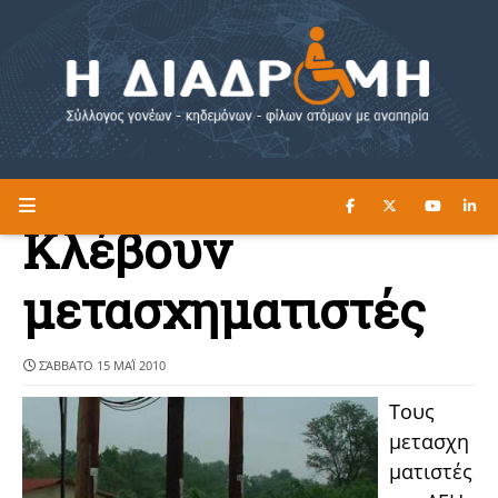
ΔΙΑΒΑΣΤΕ ΕΔΩ ►
Η ΔΙΑΔΡΟΜΗ
Κλέβουν
μετασχηματιστές
ΣΆΒΒΑΤΟ 15 ΜΑΪ́ 2010
Τους
μετασχη
ματιστές