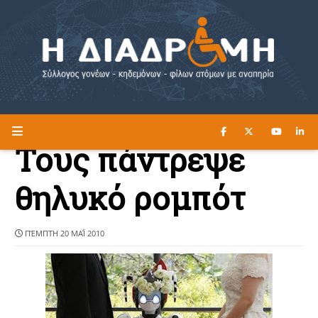
ΔΙΑΒΑΣΤΕ ΕΔΩ ►
Η ΔΙΑΔΡΟΜΗ
Τους πάντρεψε
θηλυκό ρομπότ
ΠΈΜΠΤΗ 20 ΜΑΪ́ 2010