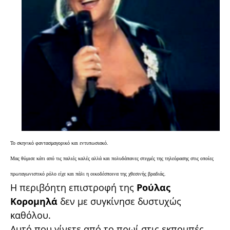
Το σκηνικό φαντασμαγορικό και εντυπωσιακό.
Μας θύμισε κάτι από τις παλιές καλές αλλά και πολυδάπανες στιγμές της τηλεόρασης στις οποίες
πρωταγωνιστικό ρόλο είχε και πάλι η οικοδέσποινα της χθεσινής βραδιάς.
Η περιβόητη επιστροφή της
Ρούλας
Κορομηλά
δεν με συγκίνησε δυστυχώς
καθόλου.
Αυτό που γίνετε από το πρωί στις εκπομπές