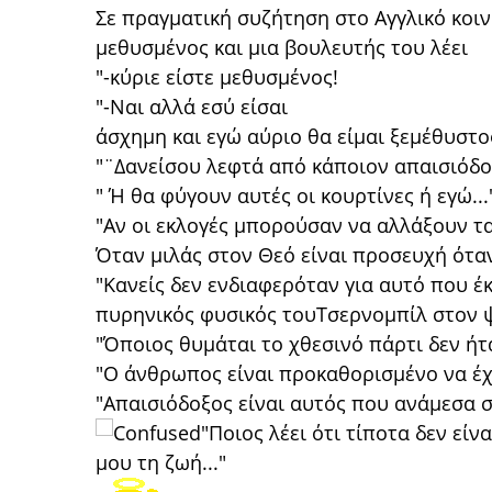
Σε πραγματική συζήτηση στο Αγγλικό κοιν
μεθυσμένος και μια βουλευτής του λέει
"-κύριε είστε μεθυσμένος!
"-Ναι αλλά εσύ είσαι
άσχημη και εγώ αύριο θα είμαι ξεμέθυστος
"¨Δανείσου λεφτά από κάποιον απαισιόδοξ
" Ή θα φύγουν αυτές οι κουρτίνες ή εγώ...
"Αν οι εκλογές μπορούσαν να αλλάξουν τ
Όταν μιλάς στον Θεό είναι προσευχή όταν 
"Κανείς δεν ενδιαφερόταν για αυτό που έ
πυρηνικός φυσικός τουΤσερνομπίλ στον ψ
"Όποιος θυμάται το χθεσινό πάρτι δεν ήταν
"Ο άνθρωπος είναι προκαθορισμένο να έχε
"Απαισιόδοξος είναι αυτός που ανάμεσα σε
"Ποιος λέει ότι τίποτα δεν εί
μου τη ζωή..."